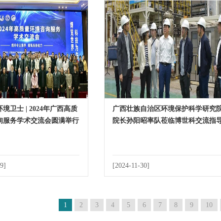
境卫士 | 2024年广西高质
广西壮族自治区环境保护科学研究
询服务学术交流会圆满举行
院长孙阳昭率队莅临博世科交流指
9]
[2024-11-30]
1
2
3
4
5
6
7
8
9
10