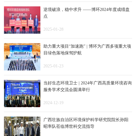
逆境破浪，稳中求升 ——博环2024年度成绩盘
点
2025-01-28
助力重大项目“加速跑” | 博环为广西多项重大项
目绿色落地保驾护航
2025-01-23
当好生态环境卫士 | 2024年广西高质量环境咨询
服务学术交流会圆满举行
2024-12-19
广西壮族自治区环境保护科学研究院院长孙阳
昭率队莅临博世科交流指导