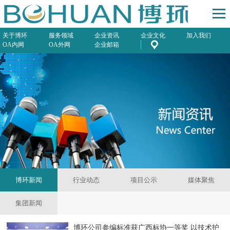
关于博环
服务领域
企业资讯
企业文化
加入我们
OA内网
OA外网
企业邮箱
博环新闻
行业动态
项目公示
媒体聚焦
集团新闻
博环公司参编标准获广西标协一等奖 以技术护