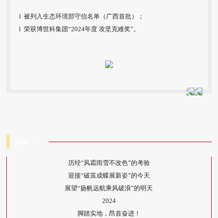
l 被列入生态环境部守信名单（广西首批）；
l 荣获博世科集团“2024年度 攻坚克难奖”。
结语：
历经“风霜雨雪不改色”的考验
迎接“破茧成蝶展新姿”的今天
展望“扬帆远航乘风破浪”的明天
2024
脚踏实地，昂首奋进！