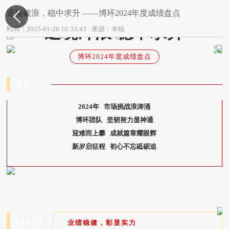
- 2024 -
逆境破浪，稳中求升 ——博环2024年度成绩盘点

逆境冲浪 稳中求升
时间：2025-01-28 10:33:43
来源：本站
博环2024年度成绩盘点
导言：
2024年 市场挑战浪涛涌
博环团队 坚韧努力显神通
迎难而上攀 成就篇章耀眼辉
新岁启征程 初心不忘砥砺追
PART.1
业绩稳健，彰显实力