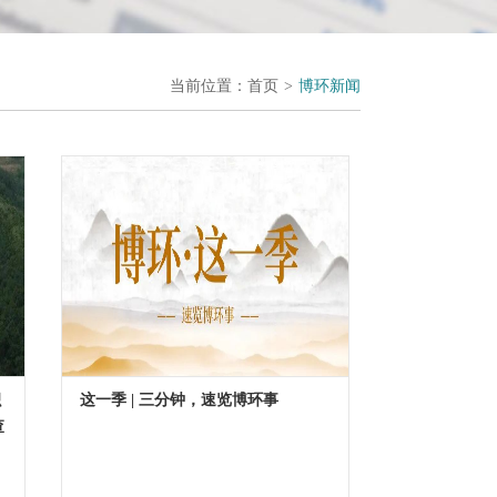
当前位置：
首页
>
博环新闻
积
这一季 | 三分钟，速览博环事
查