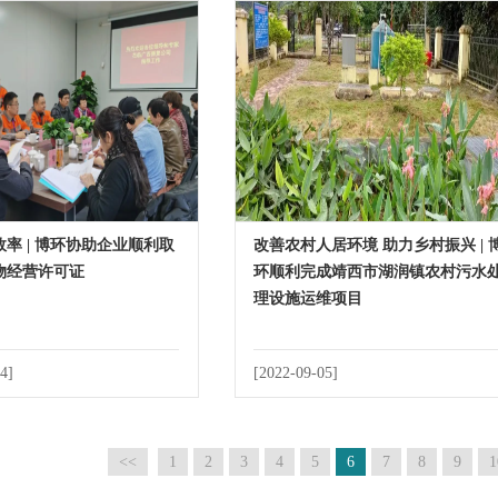
率 | 博环协助企业顺利取
改善农村人居环境 助力乡村振兴 | 
物经营许可证
环顺利完成靖西市湖润镇农村污水
理设施运维项目
4]
[2022-09-05]
<<
1
2
3
4
5
6
7
8
9
1