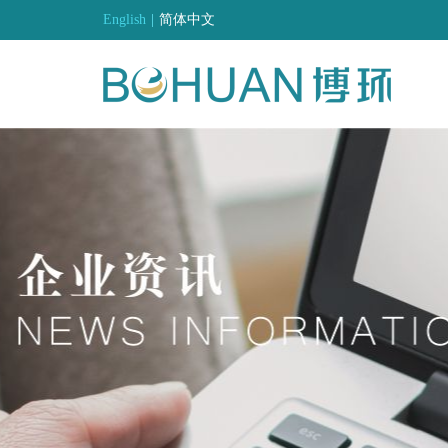
English
|
简体中文