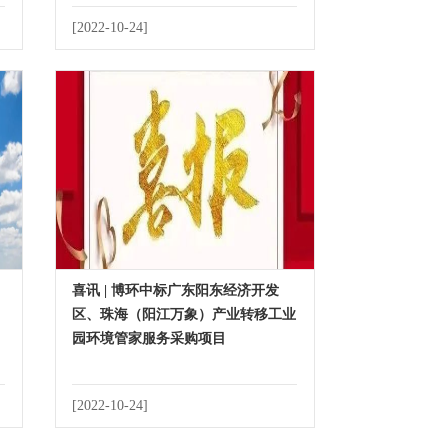
[2022-10-24]
自
喜讯 | 博环中标广东阳东经济开发
区、珠海（阳江万象）产业转移工业
园环境管家服务采购项目
[2022-10-24]