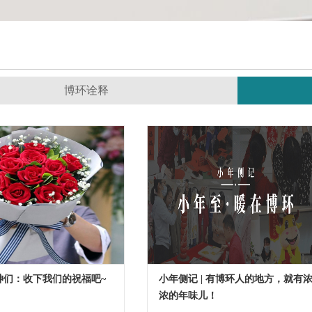
博环诠释
神们：收下我们的祝福吧~
小年侧记 | 有博环人的地方，就有
浓的年味儿！