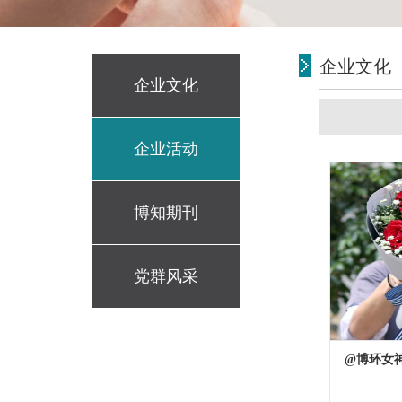
企业文化
企业文化
企业活动
博知期刊
党群风采
@博环女