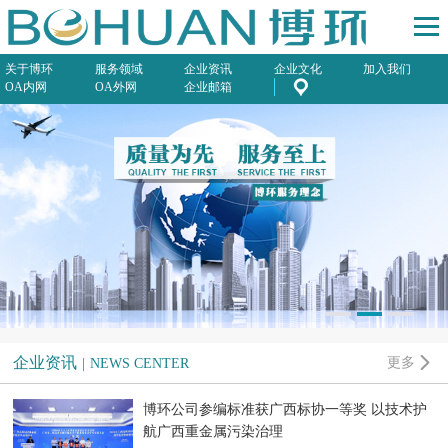
关于博环
服务领域
企业资讯
企业文化
加入我们
OA内网
OA外网
企业邮箱

企业资讯
更多
|
NEWS CENTER
博环公司参编标准获广西标协一等奖 以技术护
航广西重金属污染治理​