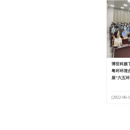
博世科旗
粤环环境
展“六五
[2022-06-1