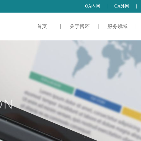
OA内网
|
OA外网
|
首页
关于博环
服务领域