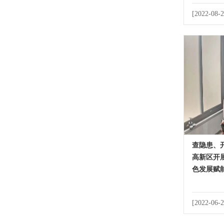
[2022-08-2
查隐患、开
高新区开
色发展赋
[2022-06-2