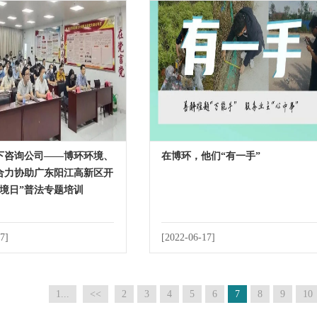
下咨询公司——博环环境、
在博环，他们“有一手”
合力协助广东阳江高新区开
环境日”普法专题培训
7]
[2022-06-17]
1...
<<
2
3
4
5
6
7
8
9
10