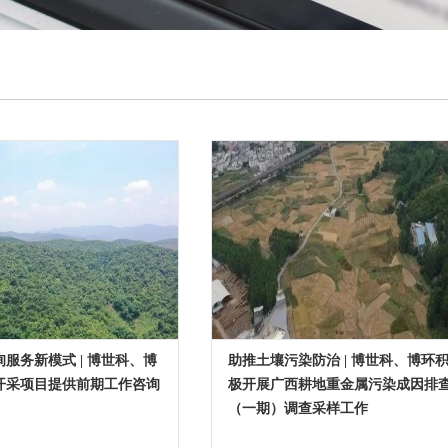
服务新模式 | 博世科、博
助推土壤污染防治 | 博世科、博环
开采项目提供前期工作咨询
极开展广西耕地重金属污染成因排
（一期）调查采样工作