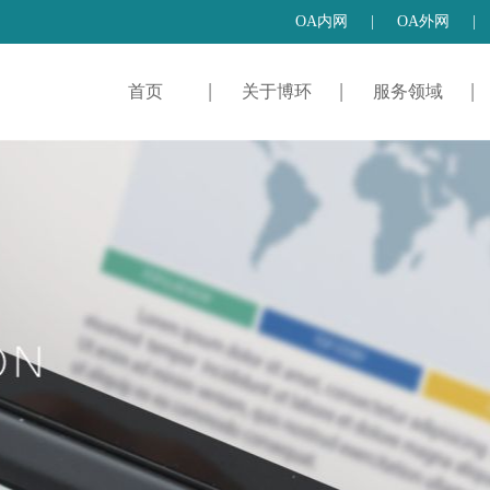
OA内网
|
OA外网
|
首页
关于博环
服务领域