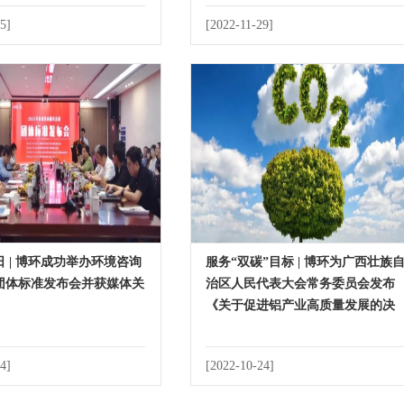
5]
[2022-11-29]
 | 博环成功举办环境咨询
服务“双碳”目标 | 博环为广西壮族
团体标准发布会并获媒体关
治区人民代表大会常务委员会发布
《关于促进铝产业高质量发展的决
定》提供智库支持
4]
[2022-10-24]