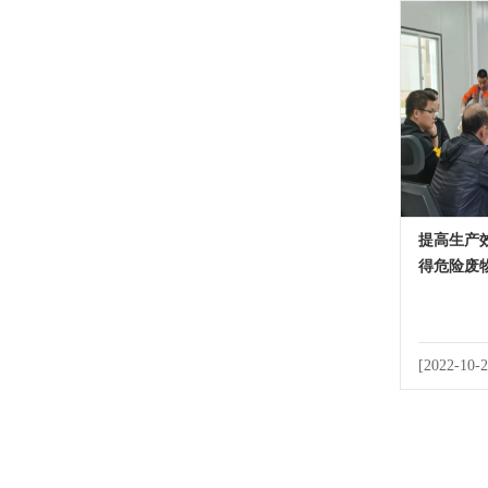
提高生产效
得危险废
[2022-10-2