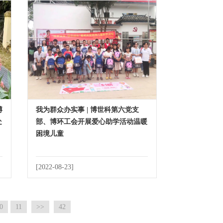
博
我为群众办实事 | 博世科第六党支
处
部、博环工会开展爱心助学活动温暖
困境儿童
[2022-08-23]
0
11
>>
42