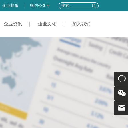
企业邮箱
|
微信公众号
企业资讯
企业文化
加入我们