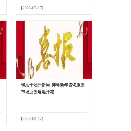
[2023-02-17]
十
铆足干劲开新局| 博环新年咨询服务
市场业务遍地开花
[2023-02-17]