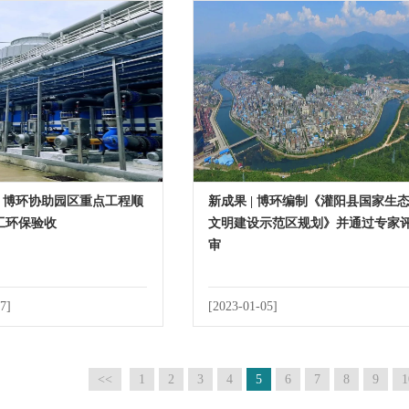
| 博环协助园区重点工程顺
新成果 | 博环编制《灌阳县国家生
工环保验收
文明建设示范区规划》并通过专家
审
7]
[2023-01-05]
<<
1
2
3
4
5
6
7
8
9
1