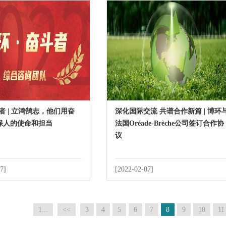
者 | 立鸿鹄志，他们用奋
深化国际交流 共谱合作新篇 | 博环
保人的使命和担当
法国Oréade-Brèche公司签订合作协
议
7]
[2022-02-07]
1...
<<
3
4
5
6
7
8
9
10
11