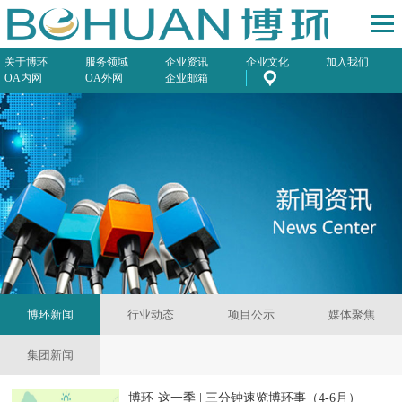
关于博环
服务领域
企业资讯
企业文化
加入我们
OA内网
OA外网
企业邮箱
博环新闻
行业动态
项目公示
媒体聚焦
集团新闻
博环·这一季 | 三分钟速览博环事（4-6月）