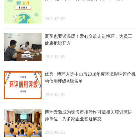
2019-07-05
夏季也要送温暖！爱心义诊走进博环，为员工
健康把脉开方
2019-07-05
优秀 | 博环入选中山市2018年度环境影响评价机
构信用评级A级名单
2019-07-05
博环受邀成为珠海市排污许可证相关培训班讲
师单位，为多家企业答疑解惑
2019-06-21