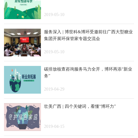
2019-05-10
服务深入 | 博世科&博环受邀前往广西大型糖业
集团开展环保管家专题交流会
2019-05-10
碳排放核查咨询服务马力全开，博环再添“新业
务”
2019-04-29
壮美广西 | 四个关键词，看懂“博环力”
2019-04-15