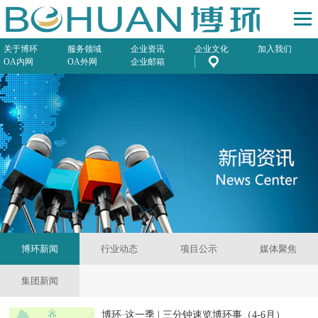
关于博环
服务领域
企业资讯
企业文化
加入我们
OA内网
OA外网
企业邮箱
博环新闻
行业动态
项目公示
媒体聚焦
集团新闻
博环·这一季 | 三分钟速览博环事（4-6月）