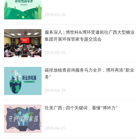
2019-05-10
服务深入 | 博世科&博环受邀前往广西大型糖业
集团开展环保管家专题交流会
2019-05-10
碳排放核查咨询服务马力全开，博环再添“新业
务”
2019-04-29
壮美广西 | 四个关键词，看懂“博环力”
2019-04-15