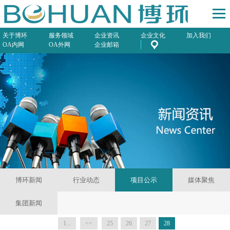
关于博环
服务领域
企业资讯
企业文化
加入我们
OA内网
OA外网
企业邮箱
博环新闻
行业动态
项目公示
媒体聚焦
集团新闻
1...
<<
25
26
27
28