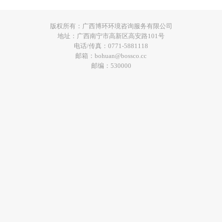
版权所有：广西博环环境咨询服务有限公司
地址：广西南宁市高新区高安路101号
电话/传真：0771-5881118
邮箱：bohuan@bossco.cc
邮编：530000