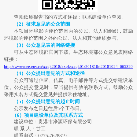
查阅纸质报告书的方式和途径：联系建设单位查阅。
（
2
）征求意见的公众范围
本项目环境影响评价范围内的公民、法人和组织，鼓励
环境影响评价范围之外的公民、法人和其他组织参与。
（
3
）公众意见表的网络链接
可从生态环境部官网下载。生态环境部公众意见表网络
链接：
http://www.mee.gov.cn/xxgk2018/xxgk/xxgk01/201810/t20181024_665329.h
（
4
）公众提出意见的方式和途径
公众可通过信函、传真、电子邮件等方式提交给建设单
位。公众提交意见时，应当提供有效的联系方式。鼓励公众
采用实名方式提交意见并提供常住地址。
（
5
）公众提出意见的起止时间
公示发
布之
日起往后
5
个工作日。
（
6
）
项目建设单位及其联系方式
建设单位：
贵港市净源环保有限公司
联
系
人：
甘工
联系电话：
0775-7628819