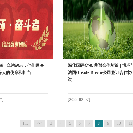
者 | 立鸿鹄志，他们用奋
深化国际交流 共谱合作新篇 | 博环
保人的使命和担当
法国Oréade-Brèche公司签订合作协
议
7]
[2022-02-07]
1...
<<
3
4
5
6
7
8
9
10
11