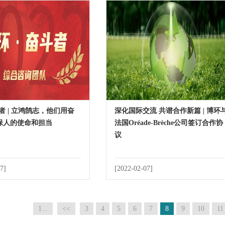
者 | 立鸿鹄志，他们用奋
深化国际交流 共谱合作新篇 | 博环
保人的使命和担当
法国Oréade-Brèche公司签订合作协
议
7]
[2022-02-07]
1...
<<
3
4
5
6
7
8
9
10
11