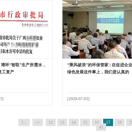
| 博环“智取”生产所需水，
“乘风破浪”的环保管家 | 在促进企
复工复产
绿色发展这件事上，我们是认真的
3]
[2020-07-03]
1...
<<
12
13
14
15
16
17
18
1
42