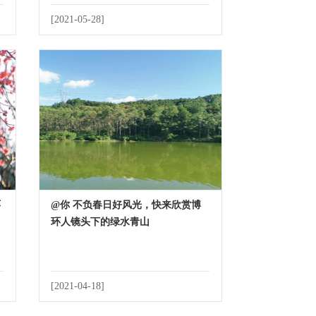
[2021-05-28]
环
@你 不负春日好风光，快来欣赏博
环人镜头下的绿水青山
[2021-04-18]