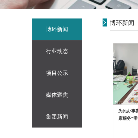
博环新闻
博环新闻
行业动态
项目公示
媒体聚焦
为民办事实
集团新闻
康服务“零