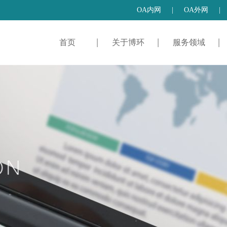
OA内网
|
OA外网
|
首页
关于博环
服务领域