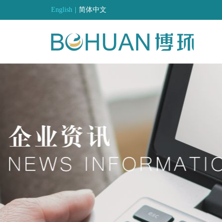
English
|
简体中文