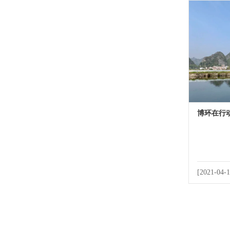
博环在行动
[2021-04-1