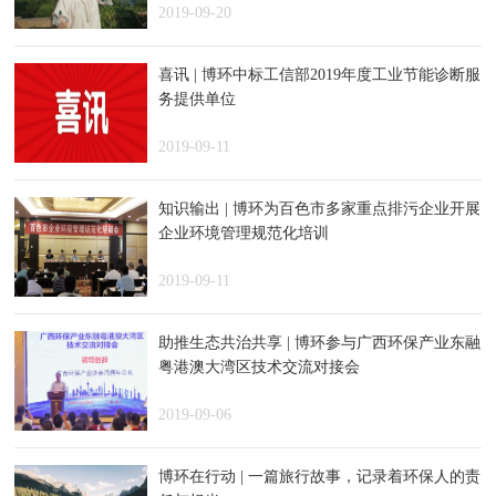
2019-09-20
喜讯 | 博环中标工信部2019年度工业节能诊断服
务提供单位
2019-09-11
知识输出 | 博环为百色市多家重点排污企业开展
企业环境管理规范化培训
2019-09-11
助推生态共治共享 | 博环参与广西环保产业东融
粤港澳大湾区技术交流对接会
2019-09-06
博环在行动 | 一篇旅行故事，记录着环保人的责