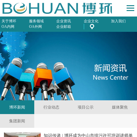
关于博环
服务领域
企业资讯
企业文化
加入我们
OA内网
OA外网
企业邮箱
博环新闻
行业动态
项目公示
媒体聚焦
集团新闻
知识传递 | 博环成为中山市排污许可培训讲师单