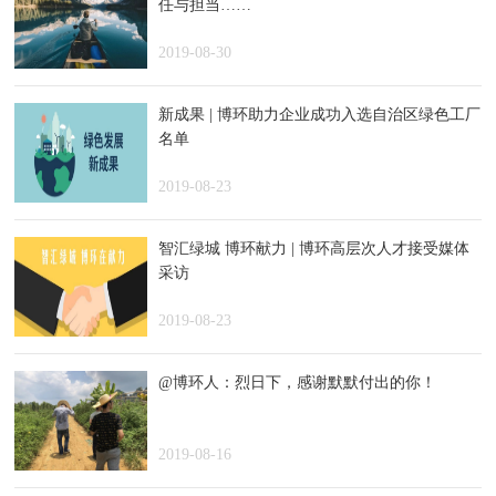
任与担当……
2019-08-30
新成果 | 博环助力企业成功入选自治区绿色工厂
名单
2019-08-23
智汇绿城 博环献力 | 博环高层次人才接受媒体
采访
2019-08-23
@博环人：烈日下，感谢默默付出的你！
2019-08-16